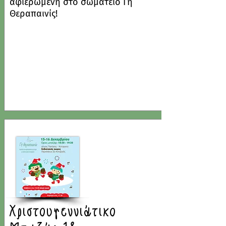
αφιερωμένη στο σωματείο Γη
Θεραπαινίς!
Χριστουγεννιάτικο