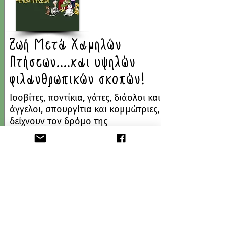
Ζωή Μετά Χαμηλών
Πτήσεων....και υψηλών
φιλανθρωπικών σκοπών!
Ισοβίτες, ποντίκια, γάτες, διάολοι και
άγγελοι, σπουργίτια και κομμώτριες,
δείχνουν τον δρόμο της
αλληλεγγύης!
Ευχαριστούμε θερμά τον
Κινητήρα,το Θέατρο Σημείο,τον
Αρκά..και τον υπέροχο θίασο για την
ευγενική χειρονομία!