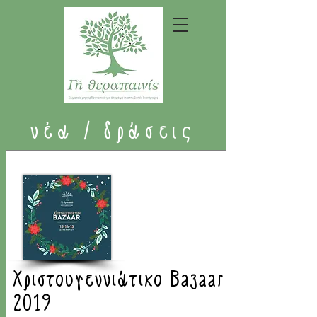
νέα / δράσεις
Χριστουγεννιάτικο Bazaar
2019